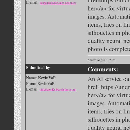
href=https://und
E-mail:
dcxheqqhuKn@catch-design.ru
her</a> for virtu
images. Automati
items, tries on li
silhouettes in ph
quality neural n
photo is complete
Added: August 4, 2026
Submitted by
Comments:
KevinVoP
An AI service <a
Name:
From: KevinVoP
href=https://und
E-mail:
phlkbktzwKn@catch-design.ru
her</a> for virtu
images. Automati
items, tries on li
silhouettes in ph
quality neural n