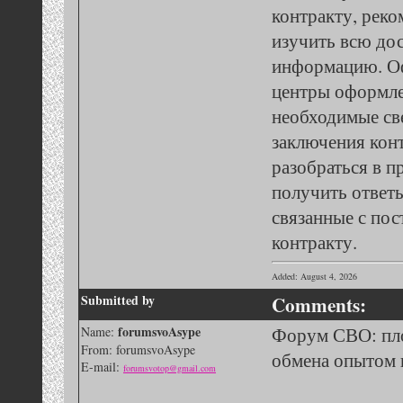
контракту, реко
изучить всю д
информацию. О
центры оформле
необходимые св
заключения кон
разобраться в п
получить ответ
связанные с пос
контракту.
Added: August 4, 2026
Submitted by
Comments:
forumsvoAsype
Форум СВО: пл
Name:
From: forumsvoAsype
обмена опытом 
E-mail:
forumsvotop@gmail.com