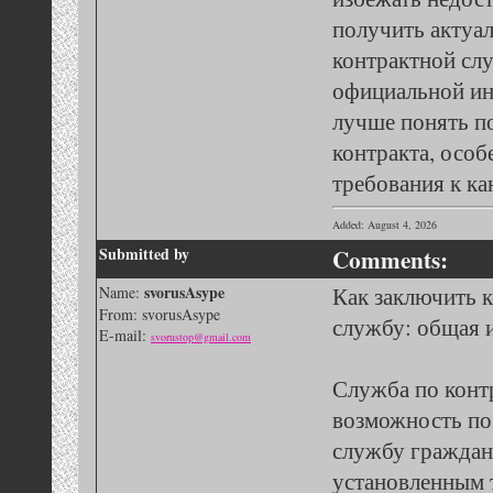
получить актуал
контрактной сл
официальной ин
лучше понять п
контракта, осо
требования к ка
Added: August 4, 2026
Submitted by
Comments:
svorusAsype
Как заключить 
Name:
From: svorusAsype
службу: общая
E-mail:
svorustop@gmail.com
Служба по конт
возможность по
службу граждан
установленным 