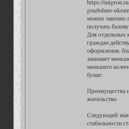
https://migron.ru
grazhdane-ukrai
можно законно п
получать базов
Для отдельных 
граждан действ
оформления, бл
занимает меньше
меньшего коли
бумаг.
Преимущества и
жительство
Следующей знач
стабильности с