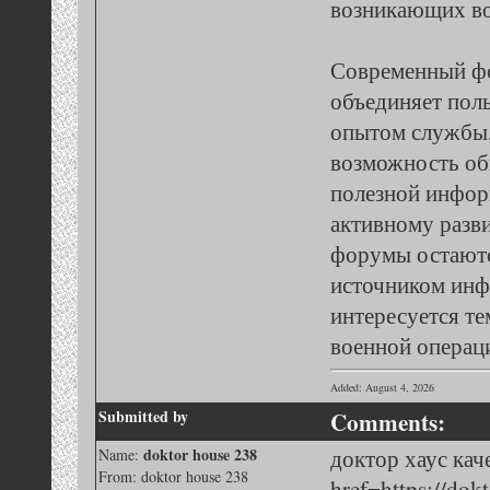
возникающих во
Современный ф
объединяет пол
опытом службы,
возможность об
полезной инфор
активному разв
форумы остают
источником инф
интересуется т
военной операц
Added: August 4, 2026
Submitted by
Comments:
doktor house 238
доктор хаус кач
Name:
From: doktor house 238
href=https://dok