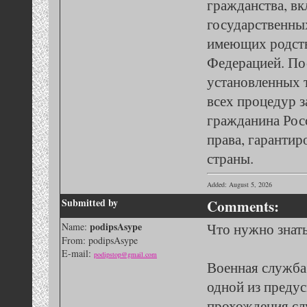
гражданства, в
государственны
имеющих родств
Федерацией. По
установленных 
всех процедур з
гражданина Рос
права, гаранти
страны.
Added: August 5, 2026
Submitted by
Comments:
podipsAsype
Что нужно знать
Name:
From: podipsAsype
E-mail:
podipstop@gmail.com
Военная служба 
одной из преду
прохождения с