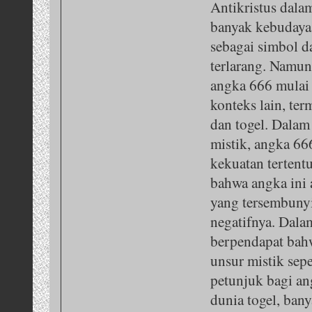
Antikristus dala
banyak kebudaya
sebagai simbol d
terlarang. Namun,
angka 666 mulai 
konteks lain, te
dan togel. Dalam
mistik, angka 66
kekuatan tertent
bahwa angka ini
yang tersembunyi
negatifnya. Dala
berpendapat bah
unsur mistik sep
petunjuk bagi an
dunia togel, ban