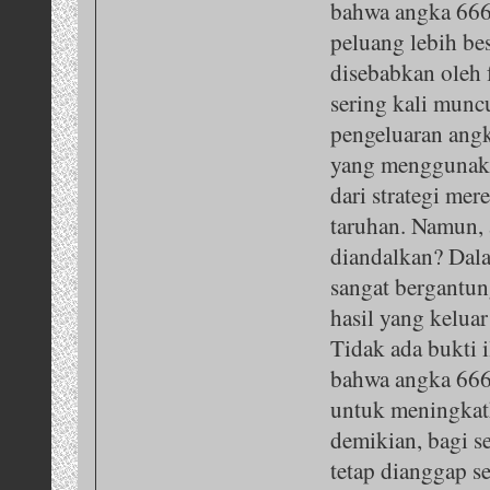
bahwa angka 666
peluang lebih be
disebabkan oleh 
sering kali munc
pengeluaran angk
yang menggunaka
dari strategi me
taruhan. Namun, 
diandalkan? Dala
sangat bergantu
hasil yang kelua
Tidak ada bukti
bahwa angka 666
untuk meningkat
demikian, bagi s
tetap dianggap 