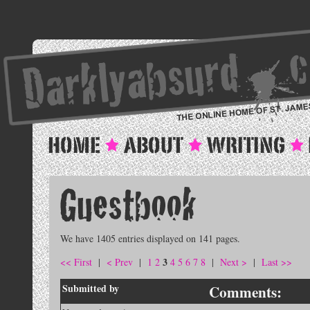
We have 1405 entries displayed on 141 pages.
3
<< First
|
< Prev
|
1
2
4
5
6
7
8
|
Next >
|
Last >>
Submitted by
Comments: