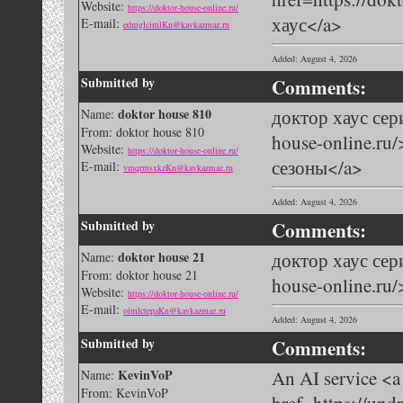
Website:
https://doktor-house-online.ru/
хаус</a>
E-mail:
edmglcimlKn@kavkazmaz.ru
Added: August 4, 2026
Submitted by
Comments:
doktor house 810
доктор хаус сери
Name:
From: doktor house 810
house-online.ru
Website:
https://doktor-house-online.ru/
сезоны</a>
E-mail:
vmqrmsxkzKn@kavkazmaz.ru
Added: August 4, 2026
Submitted by
Comments:
doktor house 21
доктор хаус сери
Name:
From: doktor house 21
house-online.ru
Website:
https://doktor-house-online.ru/
E-mail:
oimlctepaKn@kavkazmaz.ru
Added: August 4, 2026
Submitted by
Comments:
KevinVoP
An AI service <a
Name:
From: KevinVoP