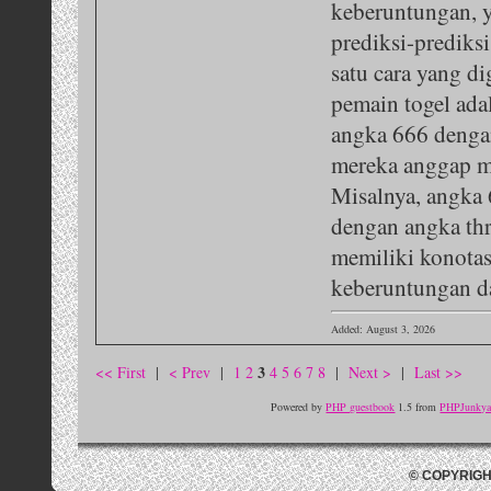
keberuntungan, 
prediksi-prediksi
satu cara yang d
pemain togel ad
angka 666 denga
mereka anggap me
Misalnya, angka
dengan angka thr
memiliki konotas
keberuntungan d
Added: August 3, 2026
3
<< First
|
< Prev
|
1
2
4
5
6
7
8
|
Next >
|
Last >>
Powered by
PHP guestbook
1.5 from
PHPJunkyar
© COPYRIGH