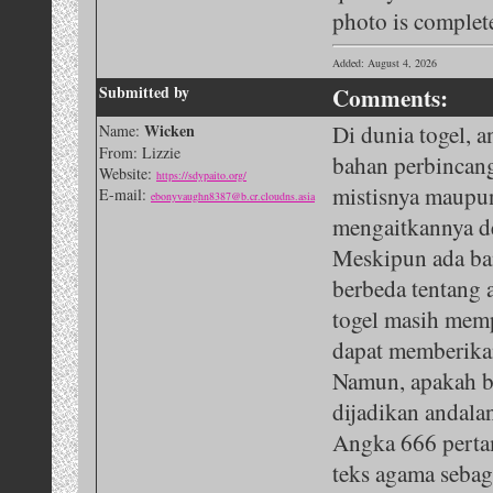
photo is complete
Added: August 4, 2026
Submitted by
Comments:
Wicken
Di dunia togel, a
Name:
From: Lizzie
bahan perbincang
Website:
https://sdypaito.org/
mistisnya maupun
E-mail:
ebonyvaughn8387@b.cr.cloudns.asia
mengaitkannya d
Meskipun ada ba
berbeda tentang 
togel masih mem
dapat memberika
Namun, apakah be
dijadikan andala
Angka 666 pertam
teks agama sebag