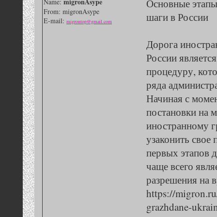
migronAsype
Основные этапы
Name:
From: migronAsype
шаги в России
E-mail:
migrontop@gmail.com
Дорога иностра
России являетс
процедуру, кот
ряда администр
Начиная с моме
постановки на 
иностранному г
узаконить свое 
первых этапов 
чаще всего явл
разрешения на 
https://migron.ru
grazhdane-ukrain